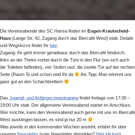
Die Vereinsabende des SC Hansa finden im
Eugen-Krautscheid-
Haus
(Lange Str. 42, Zugang durch das Biercafé West) statt. Details
und Wegskizze findet Ihr
hier
.
Zugang: Ihr geht immer geradeaus durch das Biercafé hindurch,
links an der Theke vorbei durch die Türe in den Flur (wo sich auch
die Toiletten befinden), vier Stufen rauf, die zweite Tür auf der rechten
Seite (Raum 5) und schon seid Ihr da
Als Tipp: Man erkennt uns
ganz gut an den Schachbrettern
Das
Jugend- und Anfänger:innentraining
findet freitags von 17:30 –
19:00 Uhr statt. Der allgemeine Vereinsabend startet im Anschluss.
Wer möchte, kann den Vereinsabend auch gerne mit uns im Biercafé
West ausklingen lassen, es sind ja nur 20 m
Was jeweils in den kommenden Wochen ansteht, erfahrt Ihr über
unseren
Newsletter
(vom Newsletter abmelden?
Hier klicken
).