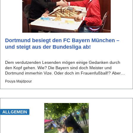
Dortmund besiegt den FC Bayern München –
und steigt aus der Bundesliga ab!
Dem verdutzenden Lesenden mögen einige Gedanken durch
den Kopf gehen. Wie? Die Bayern sind doch Meister und
Dortmund immerhin Vize. Oder doch im Frauenfußball!? Aber
nein, da ist Dortmund längst nicht erstklassig. Passiert ist es
Pouya Majdpour
dennoch vor ziemlich genau zehn Jahren, und zwar in der S...
ALLGEMEIN