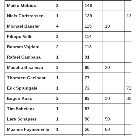
Maiko Möbius
2
148
Niels Christensen
1
139
139
Michael Bässler
4
115
10
Filippo Velli
2
114
Bahram Vojdani
2
113
Rafael Campana
1
91
Mascha Bisalieva
3
80
20
Thorsten Geelhaar
1
77
Erik Sprungala
1
72
72
Eugen Kuss
2
63
30
33
Tim Schelenz
1
57
Lars Schäpers
1
50
50
Maxime Faymonville
1
50
50