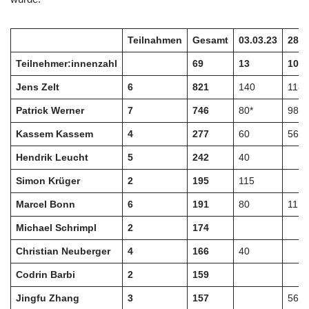
Teilnahmen
Gesamt
03.03.23
28.0
Teilnehmer:innenzahl
69
13
10
Jens Zelt
6
821
140
118
Patrick Werner
7
746
80*
98
Kassem Kassem
4
277
60
56
Hendrik Leucht
5
242
40
Simon Krüger
2
195
115
Marcel Bonn
6
191
80
11
Michael Schrimpl
2
174
Christian Neuberger
4
166
40
Codrin Barbi
2
159
Jingfu Zhang
3
157
56