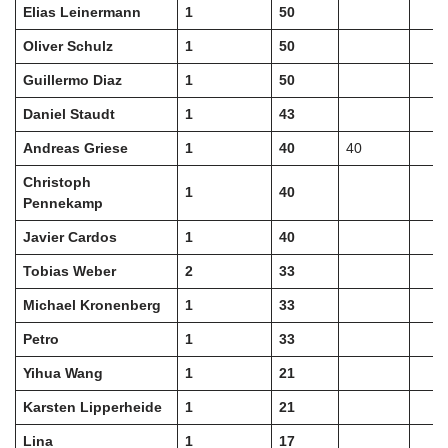
Elias Leinermann
1
50
Oliver Schulz
1
50
Guillermo Diaz
1
50
Daniel Staudt
1
43
Andreas Griese
1
40
40
Christoph
1
40
Pennekamp
Javier Cardos
1
40
Tobias Weber
2
33
Michael Kronenberg
1
33
Petro
1
33
Yihua Wang
1
21
Karsten Lipperheide
1
21
Lina
1
17