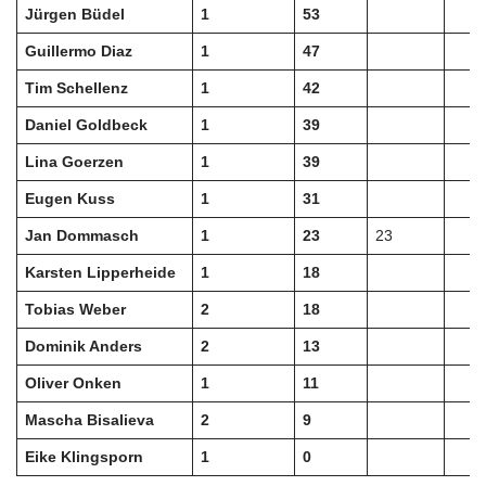
Jürgen Büdel
1
53
Guillermo Diaz
1
47
Tim Schellenz
1
42
Daniel Goldbeck
1
39
Lina Goerzen
1
39
Eugen Kuss
1
31
Jan Dommasch
1
23
23
Karsten Lipperheide
1
18
Tobias Weber
2
18
Dominik Anders
2
13
Oliver Onken
1
11
Mascha Bisalieva
2
9
Eike Klingsporn
1
0