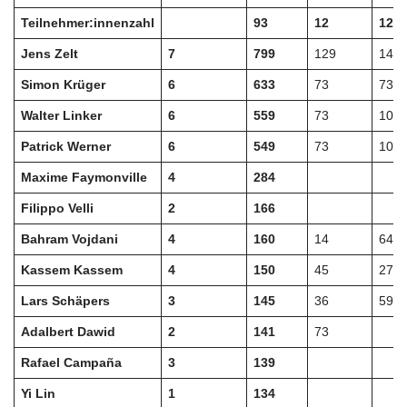
Teilnehmer:innenzahl
93
12
12
Jens Zelt
7
799
129
145
Simon Krüger
6
633
73
73
Walter Linker
6
559
73
109
Patrick Werner
6
549
73
109
Maxime Faymonville
4
284
Filippo Velli
2
166
Bahram Vojdani
4
160
14
64
Kassem Kassem
4
150
45
27
Lars Schäpers
3
145
36
59
Adalbert Dawid
2
141
73
Rafael Campaña
3
139
Yi Lin
1
134