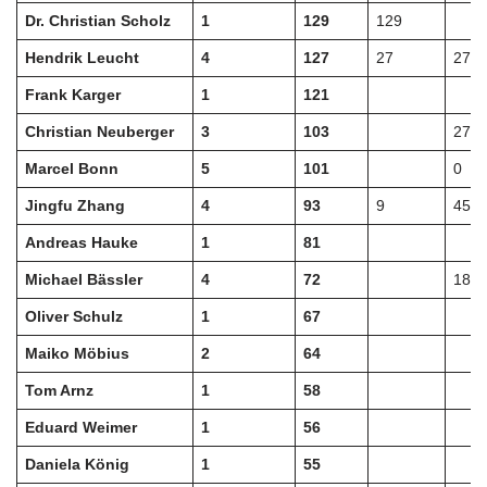
Dr. Christian Scholz
1
129
129
Hendrik Leucht
4
127
27
27
Frank Karger
1
121
Christian Neuberger
3
103
27
Marcel Bonn
5
101
0
Jingfu Zhang
4
93
9
45
Andreas Hauke
1
81
Michael Bässler
4
72
18
Oliver Schulz
1
67
Maiko Möbius
2
64
Tom Arnz
1
58
Eduard Weimer
1
56
Daniela König
1
55