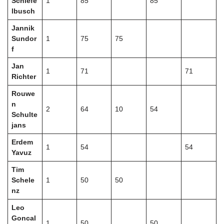
Schiefe
1
85
85
lbusch
Jannik
Sundor
1
75
75
f
Jan
1
71
71
Richter
Rouwe
n
2
64
10
54
Schulte
jans
Erdem
1
54
54
Yavuz
Tim
Schele
1
50
50
nz
Leo
Goncal
1
50
50