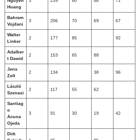
Nguyen
3
239
80
88
71
Hoang
Bahram
3
206
70
69
67
Vojdani
Walter
2
177
85
92
Linker
Adalber
2
153
65
88
t Dawid
Jens
2
134
38
96
Zelt
László
2
117
55
62
Szenasi
Santiag
o
3
91
30
19
42
Acuna
Ojeda
Dirk