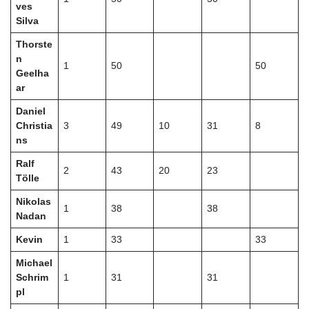
ves
Silva
Thorste
n
1
50
50
Geelha
ar
Daniel
Christia
3
49
10
31
8
ns
Ralf
2
43
20
23
Tölle
Nikolas
1
38
38
Nadan
Kevin
1
33
33
Michael
Schrim
1
31
31
pl