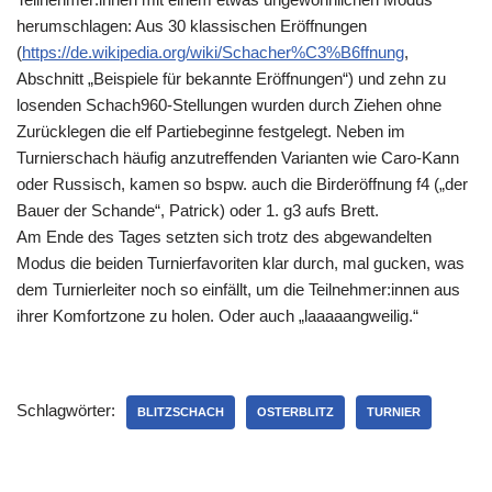
herumschlagen: Aus 30 klassischen Eröffnungen
(
https://de.wikipedia.org/wiki/Schacher%C3%B6ffnung
,
Abschnitt „Beispiele für bekannte Eröffnungen“) und zehn zu
losenden Schach960-Stellungen wurden durch Ziehen ohne
Zurücklegen die elf Partiebeginne festgelegt. Neben im
Turnierschach häufig anzutreffenden Varianten wie Caro-Kann
oder Russisch, kamen so bspw. auch die Birderöffnung f4 („der
Bauer der Schande“, Patrick) oder 1. g3 aufs Brett.
Am Ende des Tages setzten sich trotz des abgewandelten
Modus die beiden Turnierfavoriten klar durch, mal gucken, was
dem Turnierleiter noch so einfällt, um die Teilnehmer:innen aus
ihrer Komfortzone zu holen. Oder auch „laaaaangweilig.“
Schlagwörter:
BLITZSCHACH
OSTERBLITZ
TURNIER