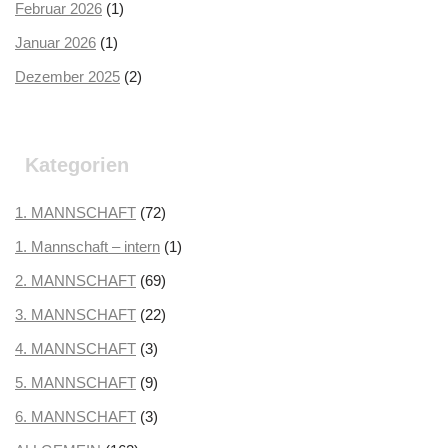
Februar 2026
(1)
Januar 2026
(1)
Dezember 2025
(2)
Oktober 2025
(2)
September 2025
(3)
Kategorien
August 2025
(2)
Juli 2025
1. MANNSCHAFT
(3)
(72)
Juni 2025
1. Mannschaft – intern
(1)
(1)
Mai 2025
2. MANNSCHAFT
(1)
(69)
April 2025
3. MANNSCHAFT
(3)
(22)
März 2025
4. MANNSCHAFT
(3)
(3)
Februar 2025
5. MANNSCHAFT
(2)
(9)
Januar 2025
6. MANNSCHAFT
(2)
(3)