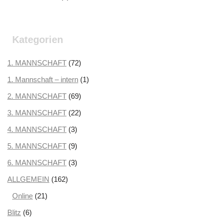
Oktober 2025
(2)
September 2025
(3)
Kategorien
August 2025
(2)
Juli 2025
1. MANNSCHAFT
(3)
(72)
Juni 2025
1. Mannschaft – intern
(1)
(1)
Mai 2025
2. MANNSCHAFT
(1)
(69)
April 2025
3. MANNSCHAFT
(3)
(22)
März 2025
4. MANNSCHAFT
(3)
(3)
Februar 2025
5. MANNSCHAFT
(2)
(9)
Januar 2025
6. MANNSCHAFT
(2)
(3)
Dezember 2024
ALLGEMEIN
(162)
(3)
November 2024
Online
(21)
(5)
Oktober 2024
Blitz
(6)
(2)