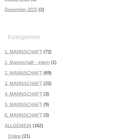
Dezember 2025
(2)
Oktober 2025
(2)
September 2025
(3)
Kategorien
August 2025
(2)
Juli 2025
1. MANNSCHAFT
(3)
(72)
Juni 2025
1. Mannschaft – intern
(1)
(1)
Mai 2025
2. MANNSCHAFT
(1)
(69)
April 2025
3. MANNSCHAFT
(3)
(22)
März 2025
4. MANNSCHAFT
(3)
(3)
Februar 2025
5. MANNSCHAFT
(2)
(9)
Januar 2025
6. MANNSCHAFT
(2)
(3)
Dezember 2024
ALLGEMEIN
(162)
(3)
November 2024
Online
(21)
(5)