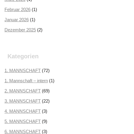
Februar 2026
(1)
Januar 2026
(1)
Dezember 2025
(2)
Oktober 2025
(2)
September 2025
(3)
Kategorien
August 2025
(2)
Juli 2025
1. MANNSCHAFT
(3)
(72)
Juni 2025
1. Mannschaft – intern
(1)
(1)
Mai 2025
2. MANNSCHAFT
(1)
(69)
April 2025
3. MANNSCHAFT
(3)
(22)
März 2025
4. MANNSCHAFT
(3)
(3)
Februar 2025
5. MANNSCHAFT
(2)
(9)
Januar 2025
6. MANNSCHAFT
(2)
(3)