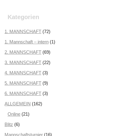
Oktober 2025
(2)
September 2025
(3)
Kategorien
August 2025
(2)
Juli 2025
1. MANNSCHAFT
(3)
(72)
Juni 2025
1. Mannschaft – intern
(1)
(1)
Mai 2025
2. MANNSCHAFT
(1)
(69)
April 2025
3. MANNSCHAFT
(3)
(22)
März 2025
4. MANNSCHAFT
(3)
(3)
Februar 2025
5. MANNSCHAFT
(2)
(9)
Januar 2025
6. MANNSCHAFT
(2)
(3)
Dezember 2024
ALLGEMEIN
(162)
(3)
November 2024
Online
(21)
(5)
Oktober 2024
Blitz
(6)
(2)
September 2024
Mannschaftsturnier
(1)
(16)