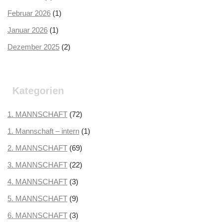
Februar 2026
(1)
Januar 2026
(1)
Dezember 2025
(2)
Oktober 2025
(2)
September 2025
(3)
Kategorien
August 2025
(2)
Juli 2025
1. MANNSCHAFT
(3)
(72)
Juni 2025
1. Mannschaft – intern
(1)
(1)
Mai 2025
2. MANNSCHAFT
(1)
(69)
April 2025
3. MANNSCHAFT
(3)
(22)
März 2025
4. MANNSCHAFT
(3)
(3)
Februar 2025
5. MANNSCHAFT
(2)
(9)
Januar 2025
6. MANNSCHAFT
(2)
(3)