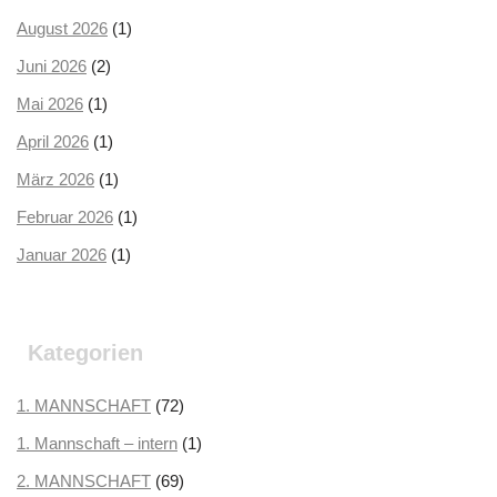
August 2026
(1)
Juni 2026
(2)
Mai 2026
(1)
April 2026
(1)
März 2026
(1)
Februar 2026
(1)
Januar 2026
(1)
Dezember 2025
(2)
Oktober 2025
(2)
Kategorien
September 2025
(3)
August 2025
1. MANNSCHAFT
(2)
(72)
Juli 2025
1. Mannschaft – intern
(3)
(1)
Juni 2025
2. MANNSCHAFT
(1)
(69)