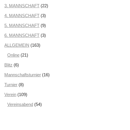
Mai 2025
3. MANNSCHAFT
(1)
(22)
April 2025
4. MANNSCHAFT
(3)
(3)
März 2025
5. MANNSCHAFT
(3)
(9)
Februar 2025
6. MANNSCHAFT
(2)
(3)
Januar 2025
ALLGEMEIN
(2)
(163)
Dezember 2024
Online
(21)
(3)
November 2024
Blitz
(6)
(5)
Oktober 2024
Mannschaftsturnier
(2)
(16)
September 2024
Turnier
(8)
(1)
August 2024
Verein
(109)
(5)
Juni 2024
Vereinsabend
(1)
(54)
Mai 2024
(2)
April 2024
(1)