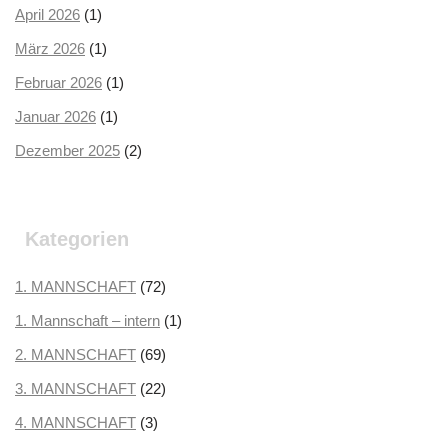
April 2026
(1)
März 2026
(1)
Februar 2026
(1)
Januar 2026
(1)
Dezember 2025
(2)
Oktober 2025
(2)
September 2025
(3)
Kategorien
August 2025
(2)
Juli 2025
1. MANNSCHAFT
(3)
(72)
Juni 2025
1. Mannschaft – intern
(1)
(1)
Mai 2025
2. MANNSCHAFT
(1)
(69)
April 2025
3. MANNSCHAFT
(3)
(22)
März 2025
4. MANNSCHAFT
(3)
(3)