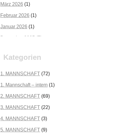
März 2026
(1)
Februar 2026
(1)
Januar 2026
(1)
Dezember 2025
(2)
Oktober 2025
(2)
Kategorien
September 2025
(3)
August 2025
(2)
1. MANNSCHAFT
(72)
Juli 2025
(3)
1. Mannschaft – intern
(1)
Juni 2025
(1)
2. MANNSCHAFT
(69)
Mai 2025
(1)
3. MANNSCHAFT
(22)
April 2025
(3)
4. MANNSCHAFT
(3)
März 2025
(3)
5. MANNSCHAFT
(9)