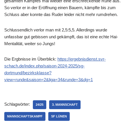
gesamten Kampfes mal wieder eine erschreckende Ruhe aus.
So verlor er in der Eröffnung einen Bauern, kämpfte bis zum
Schluss aber konnte das Ruder leider nicht mehr rumdrehen.
Schlussendlich verlor man mit 2,5:5,5. Allerdings wurde
unfassbar gut gebissen und gekämpft, das ist eine echte Hai-
Mentalität, weiter so Jungs!
Die Ergbnisse im Überblick:
https://ergebnisdienst.svr-
schach.de/index.php/saison-2024-2025/sg-
dortmund/bezirksklasse?
view=runde&saison=2&liga=34&runde=3&dg=1
Schlagwörter:
24/25
3. MANNSCHAFT
MANNSCHAFTSKAMPF
SF LÜNEN