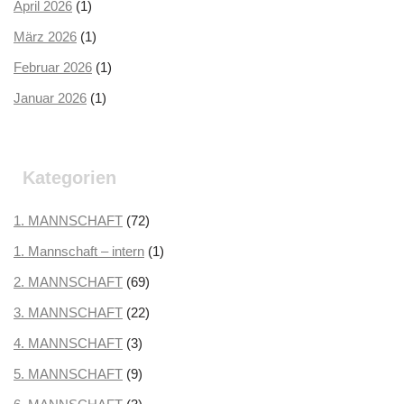
April 2026
(1)
März 2026
(1)
Februar 2026
(1)
Januar 2026
(1)
Dezember 2025
(2)
Oktober 2025
(2)
Kategorien
September 2025
(3)
August 2025
1. MANNSCHAFT
(2)
(72)
Juli 2025
1. Mannschaft – intern
(3)
(1)
Juni 2025
2. MANNSCHAFT
(1)
(69)
Mai 2025
3. MANNSCHAFT
(1)
(22)
April 2025
4. MANNSCHAFT
(3)
(3)
März 2025
5. MANNSCHAFT
(3)
(9)