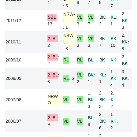
4
8
7
5
: 5
7
2.
NRW-
SBL
:
VL
:
VL
:
BK
:
KL
:
2011/12
L
KK
:
13
3
7
2
1
: 1
3
2.
NRW-
2. BL
:
VL
:
VK
:
BK
:
BK
:
2010/11
L
KK
:
2
3
3
7
10
: 6
8
2.
2. BL
:
2009/10
RL
RL
BL
BK
KK
KK
2
1.
3.
2. BL
:
VL
:
BK
:
KL
:
2008/09
RL
: 6
KK
:
KK
:
6
2
1
1
4
4
1.
2.
2.
NRW-
2007/08
VL
VK
BK
:
BK
:
KL
:
O
3
3
2
2.
1.
2. BL
:
BL
:
2006/07
VL
VL
BK
:
KK
:
9
8
6
2
1.
2.