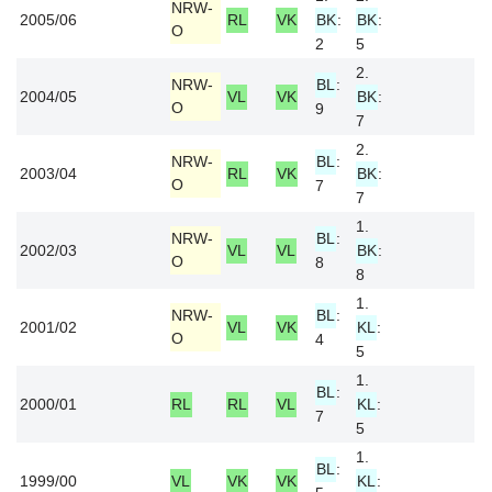
NRW-
2005/06
RL
VK
BK
:
BK
:
O
2
5
2.
NRW-
BL
:
2004/05
VL
VK
BK
:
O
9
7
2.
NRW-
BL
:
2003/04
RL
VK
BK
:
O
7
7
1.
NRW-
BL
:
2002/03
VL
VL
BK
:
O
8
8
1.
NRW-
BL
:
2001/02
VL
VK
KL
:
O
4
5
1.
BL
:
2000/01
RL
RL
VL
KL
:
7
5
1.
BL
:
1999/00
VL
VK
VK
KL
: