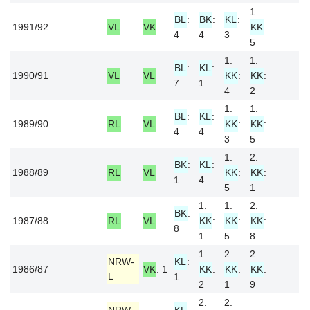
1.
BL
:
BK
:
KL
:
1991/92
VL
VK
KK
:
4
4
3
5
1.
1.
BL
:
KL
:
1990/91
VL
VL
KK
:
KK
:
7
1
4
2
1.
1.
BL
:
KL
:
1989/90
RL
VL
KK
:
KK
:
4
4
3
5
1.
2.
BK
:
KL
:
1988/89
RL
VL
KK
:
KK
:
1
4
5
1
1.
1.
2.
BK
:
1987/88
RL
VL
KK
:
KK
:
KK
:
8
1
5
8
1.
2.
2.
NRW-
KL
:
1986/87
VK
: 1
KK
:
KK
:
KK
:
L
1
2
1
9
2.
2.