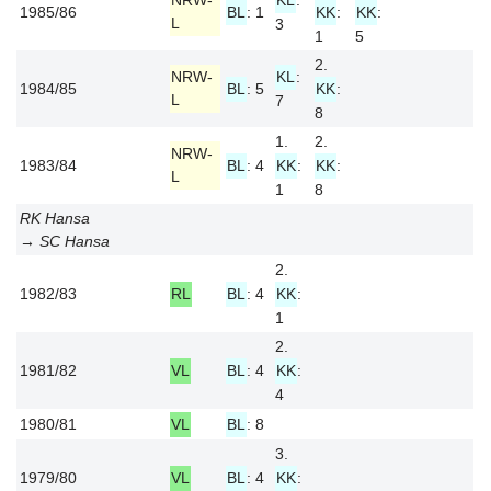
NRW-
KL
:
1985/86
BL
: 1
KK
:
KK
:
L
3
1
5
2.
NRW-
KL
:
1984/85
BL
: 5
KK
:
L
7
8
1.
2.
NRW-
1983/84
BL
: 4
KK
:
KK
:
L
1
8
RK Hansa
→ SC Hansa
2.
1982/83
RL
BL
: 4
KK
:
1
2.
1981/82
VL
BL
: 4
KK
:
4
1980/81
VL
BL
: 8
3.
1979/80
VL
BL
: 4
KK
: