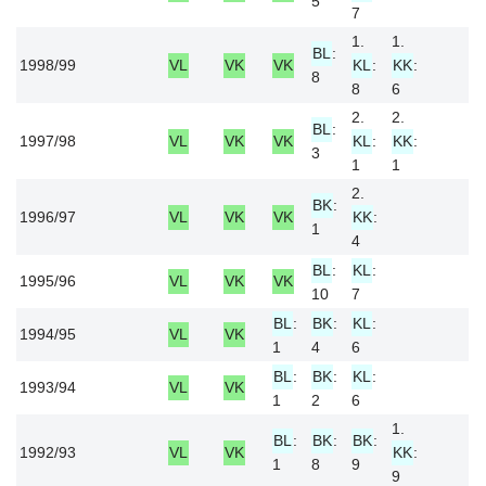
5
7
1.
1.
BL
:
1998/99
VL
VK
VK
KL
:
KK
:
8
8
6
2.
2.
BL
:
1997/98
VL
VK
VK
KL
:
KK
:
3
1
1
2.
BK
:
1996/97
VL
VK
VK
KK
:
1
4
BL
:
KL
:
1995/96
VL
VK
VK
10
7
BL
:
BK
:
KL
:
1994/95
VL
VK
1
4
6
BL
:
BK
:
KL
:
1993/94
VL
VK
1
2
6
1.
BL
:
BK
:
BK
:
1992/93
VL
VK
KK
:
1
8
9
9