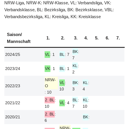
NRW-Liga, NRW-K: NRW-Klasse, VL: Verbandsliga, VK:
Verbandsklasse, BL: Bezirksliga, BK: Bezirksklasse, VBL:
Verbandsbezirksliga, KL: Kreisliga, KK: Kreisklasse
Saison/
1.
2.
3.
4.
5.
6.
7.
Mannschaft
BK
:
2024/25
VL
: 1
BL
: 7
7
KL
:
2023/24
VK
: 1
BL
: 1
2
NRW-
VL
:
BK
:
KL
:
2022/23
O
10
3
4
: 10
2. BL
:
BL
:
KL
:
2021/22
VL
: 4
10
7
10
2. BL
:
2020/21
BK
:
6
NRW-