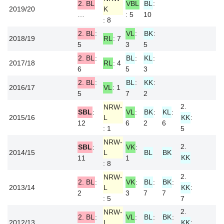
2. BL
VBL
BL
:
2019/20
K
…
: 5
10
: 8
2. BL
:
VL
:
BK
:
2018/19
RL
: 7
5
3
5
2. BL
:
BL
:
KL
:
2017/18
RL
: 4
6
5
3
2. BL
:
BL
:
KK
:
2016/17
VL
: 1
5
7
2
2.
NRW-
SBL
:
VL
:
BK
:
KL
:
2015/16
L
KK
:
12
6
2
6
: 1
5
NRW-
2.
SBL
:
VK
:
2014/15
L
BL
BK
KK
11
1
: 8
2.
NRW-
2. BL
:
VK
:
BL
:
BK
:
2013/14
L
KK
:
2
3
7
7
: 5
7
2.
NRW-
2. BL
:
VL
:
BL
:
BK
:
2012/13
L
KK
: