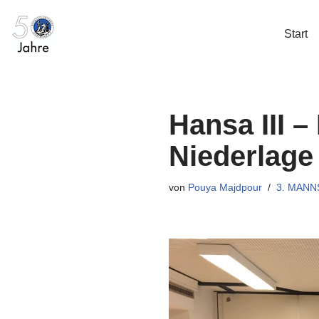
Start
Zum
Inhalt
springen
Hansa III –
Niederlage
von
Pouya Majdpour
3. MAN