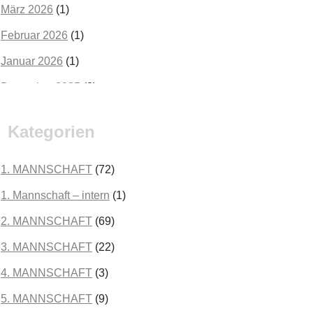
März 2026
(1)
Februar 2026
(1)
Januar 2026
(1)
Dezember 2025
(2)
Oktober 2025
(2)
Kategorien
September 2025
(3)
August 2025
(2)
1. MANNSCHAFT
(72)
Juli 2025
(3)
1. Mannschaft – intern
(1)
Juni 2025
(1)
2. MANNSCHAFT
(69)
Mai 2025
(1)
3. MANNSCHAFT
(22)
April 2025
(3)
4. MANNSCHAFT
(3)
März 2025
(3)
5. MANNSCHAFT
(9)