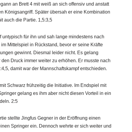
nn an Brett 4 mit weiß an sich offensiv und anstatt
en Königsangriff. Später übersah er eine Kombination
t auch die Partie. 1,5:3,5
ef untypisch für ihn und sah lange mindestens nach
im Mittelspiel in Rückstand, bevor er seine Kräfte
llungen gewinnt. Diesmal leider nicht. Es gelang
 den Druck immer weiter zu erhöhen. Er musste nach
5:4,5, damit war der Mannschaftskampf entschieden.
t Schwarz frühzeitig die Initiative. Im Endspiel mit
ringer gelang es ihm aber nicht diesen Vorteil in ein
eln. 2:5
rtie stellte Jingfus Gegner in der Eröffnung einen
inen Springer ein. Dennoch wehrte er sich weiter und