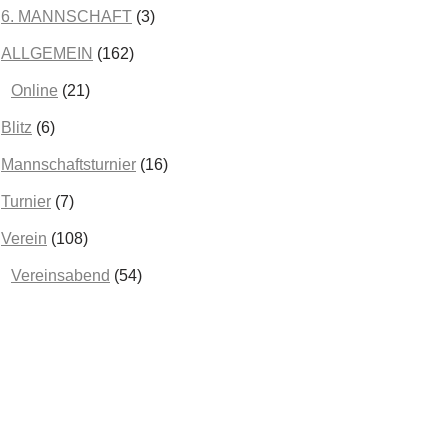
Februar 2025
(2)
6. MANNSCHAFT
(3)
Januar 2025
(2)
ALLGEMEIN
(162)
Dezember 2024
(3)
Online
(21)
November 2024
(5)
Blitz
(6)
Oktober 2024
(2)
Mannschaftsturnier
(16)
September 2024
(1)
Turnier
(7)
August 2024
(5)
Verein
(108)
Juni 2024
(1)
Vereinsabend
(54)
Mai 2024
(2)
April 2024
(1)
März 2024
(2)
Februar 2024
(2)