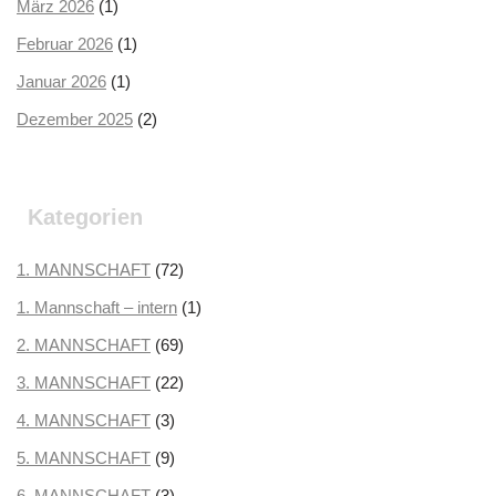
März 2026
(1)
Februar 2026
(1)
Januar 2026
(1)
Dezember 2025
(2)
Oktober 2025
(2)
September 2025
(3)
Kategorien
August 2025
(2)
Juli 2025
1. MANNSCHAFT
(3)
(72)
Juni 2025
1. Mannschaft – intern
(1)
(1)
Mai 2025
2. MANNSCHAFT
(1)
(69)
April 2025
3. MANNSCHAFT
(3)
(22)
März 2025
4. MANNSCHAFT
(3)
(3)
Februar 2025
5. MANNSCHAFT
(2)
(9)
Januar 2025
6. MANNSCHAFT
(2)
(3)