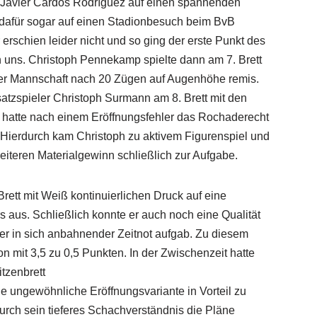
t Javier Cardos Rodríguez auf einen spannenden
 dafür sogar auf einen Stadionbesuch beim BvB
 erschien leider nicht und so ging der erste Punkt des
n uns. Christoph Pennekamp spielte dann am 7. Brett
r Mannschaft nach 20 Zügen auf Augenhöhe remis.
atzspieler Christoph Surmann am 8. Brett mit den
 hatte nach einem Eröffnungsfehler das Rochaderecht
Hierdurch kam Christoph zu aktivem Figurenspiel und
teren Materialgewinn schließlich zur Aufgabe.
rett mit Weiß kontinuierlichen Druck auf eine
us. Schließlich konnte er auch noch eine Qualität
r in sich anbahnender Zeitnot aufgab. Zu diesem
on mit 3,5 zu 0,5 Punkten. In der Zwischenzeit hatte
tzenbrett
ne ungewöhnliche Eröffnungsvariante in Vorteil zu
rch sein tieferes Schachverständnis die Pläne