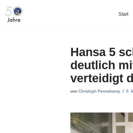
Start
Zum
Inhalt
springen
Hansa 5 sc
deutlich mi
verteidigt 
von
Christoph Pennekamp
5.