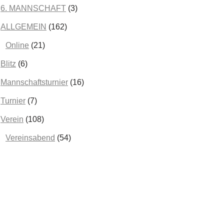
Februar 2025
(2)
6. MANNSCHAFT
(3)
Januar 2025
(2)
ALLGEMEIN
(162)
Dezember 2024
(3)
Online
(21)
November 2024
(5)
Blitz
(6)
Oktober 2024
(2)
Mannschaftsturnier
(16)
September 2024
(1)
Turnier
(7)
August 2024
(5)
Verein
(108)
Juni 2024
(1)
Vereinsabend
(54)
Mai 2024
(2)
April 2024
(1)
März 2024
(2)
Februar 2024
(2)