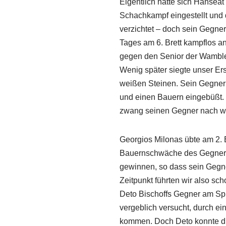
Eigentlich hatte sich Hansea
Schachkampf eingestellt und
verzichtet – doch sein Gegner
Tages am 6. Brett kampflos a
gegen den Senior der Wamble
Wenig später siegte unser Ers
weißen Steinen. Sein Gegner
und einen Bauern eingebüßt. 
zwang seinen Gegner nach wei
Georgios Milonas übte am 2. B
Bauernschwäche des Gegners a
gewinnen, so dass sein Gegne
Zeitpunkt führten wir also sch
Deto Bischoffs Gegner am Spi
vergeblich versucht, durch ei
kommen. Doch Deto konnte du