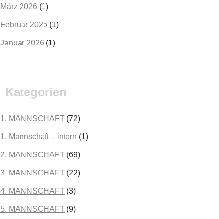
März 2026
(1)
Februar 2026
(1)
Januar 2026
(1)
Dezember 2025
(2)
Oktober 2025
(2)
Kategorien
September 2025
(3)
August 2025
(2)
1. MANNSCHAFT
(72)
Juli 2025
(3)
1. Mannschaft – intern
(1)
Juni 2025
(1)
2. MANNSCHAFT
(69)
Mai 2025
(1)
3. MANNSCHAFT
(22)
April 2025
(3)
4. MANNSCHAFT
(3)
März 2025
(3)
5. MANNSCHAFT
(9)