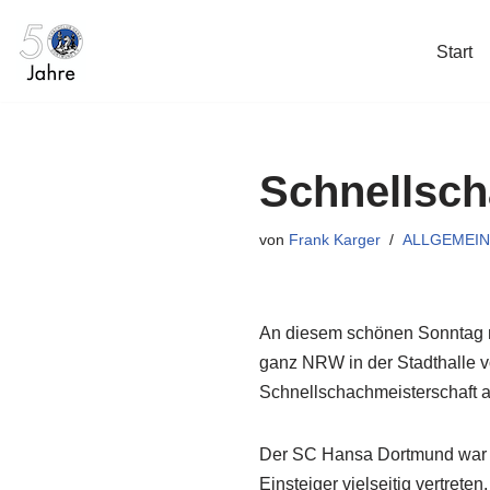
Start
Zum
Inhalt
springen
Schnellsc
von
Frank Karger
ALLGEMEIN
An diesem schönen Sonntag mo
ganz NRW in der Stadthalle
Schnellschachmeisterschaft 
Der SC Hansa Dortmund war m
Einsteiger vielseitig vertret