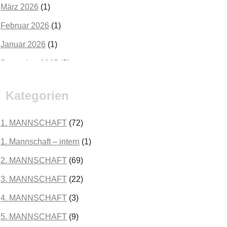
März 2026
(1)
Februar 2026
(1)
Januar 2026
(1)
Dezember 2025
(2)
Oktober 2025
(2)
Kategorien
September 2025
(3)
August 2025
(2)
1. MANNSCHAFT
(72)
Juli 2025
(3)
1. Mannschaft – intern
(1)
Juni 2025
(1)
2. MANNSCHAFT
(69)
Mai 2025
(1)
3. MANNSCHAFT
(22)
April 2025
(3)
4. MANNSCHAFT
(3)
März 2025
(3)
5. MANNSCHAFT
(9)