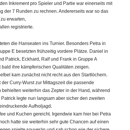
en Inkrement pro Spieler und Partie war einerseits mit
ng der 7 Runden zu rechnen. Andererseits war so das
 zu erwarten,
len registrierte.
rteten die Hanseaten ins Turnier. Besonders Petra in
ppe E besetzten frühzeitig vordere Plätze. Daniel in
d Patrick, Eckhard, Ralf und Frank in Gruppe A
bald ihre kämpferischen Qualitäten zeigen.
Zelbel kam zunächst nicht recht aus den Startlöchern.
der Curry-Wurst zur Mittagszeit die passende
h behielten weiterhin das Zepter in der Hand, während
 Patrick legte nun langsam aber sicher den zweiten
eeindruckende Aufholjagd.
e und Kuchen gereicht. Irgendwie kam hier bei Petra
noch hatte sie weiterhin sehr gute Chancen auf einen
gegen spielte souverän und sah schon wie der sichere