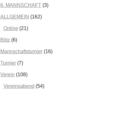
Februar 2025
(2)
6. MANNSCHAFT
(3)
Januar 2025
(2)
ALLGEMEIN
(162)
Dezember 2024
(3)
Online
(21)
November 2024
(5)
Blitz
(6)
Oktober 2024
(2)
Mannschaftsturnier
(16)
September 2024
(1)
Turnier
(7)
August 2024
(5)
Verein
(108)
Juni 2024
(1)
Vereinsabend
(54)
Mai 2024
(2)
April 2024
(1)
März 2024
(2)
Februar 2024
(2)