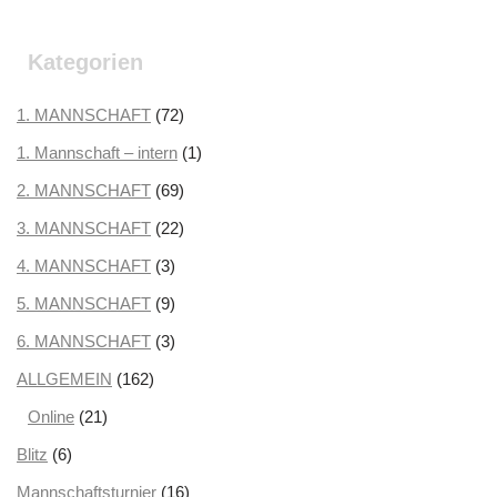
Oktober 2025
(2)
September 2025
(3)
Kategorien
August 2025
(2)
Juli 2025
1. MANNSCHAFT
(3)
(72)
Juni 2025
1. Mannschaft – intern
(1)
(1)
Mai 2025
2. MANNSCHAFT
(1)
(69)
April 2025
3. MANNSCHAFT
(3)
(22)
März 2025
4. MANNSCHAFT
(3)
(3)
Februar 2025
5. MANNSCHAFT
(2)
(9)
Januar 2025
6. MANNSCHAFT
(2)
(3)
Dezember 2024
ALLGEMEIN
(162)
(3)
November 2024
Online
(21)
(5)
Oktober 2024
Blitz
(6)
(2)
September 2024
Mannschaftsturnier
(1)
(16)