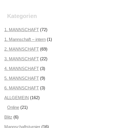
Oktober 2025
(2)
September 2025
(3)
Kategorien
August 2025
(2)
Juli 2025
1. MANNSCHAFT
(3)
(72)
Juni 2025
1. Mannschaft – intern
(1)
(1)
Mai 2025
2. MANNSCHAFT
(1)
(69)
April 2025
3. MANNSCHAFT
(3)
(22)
März 2025
4. MANNSCHAFT
(3)
(3)
Februar 2025
5. MANNSCHAFT
(2)
(9)
Januar 2025
6. MANNSCHAFT
(2)
(3)
Dezember 2024
ALLGEMEIN
(162)
(3)
November 2024
Online
(21)
(5)
Oktober 2024
Blitz
(6)
(2)
September 2024
Mannschaftsturnier
(1)
(16)