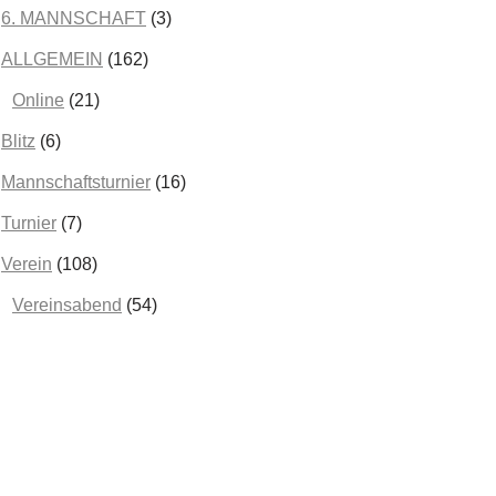
Februar 2025
(2)
6. MANNSCHAFT
(3)
Januar 2025
(2)
ALLGEMEIN
(162)
Dezember 2024
(3)
Online
(21)
November 2024
(5)
Blitz
(6)
Oktober 2024
(2)
Mannschaftsturnier
(16)
September 2024
(1)
Turnier
(7)
August 2024
(5)
Verein
(108)
Juni 2024
(1)
Vereinsabend
(54)
Mai 2024
(2)
April 2024
(1)
März 2024
(2)
Februar 2024
(2)