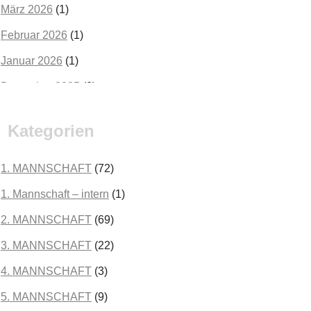
März 2026
(1)
Februar 2026
(1)
Januar 2026
(1)
Dezember 2025
(2)
Oktober 2025
(2)
Kategorien
September 2025
(3)
August 2025
(2)
1. MANNSCHAFT
(72)
Juli 2025
(3)
1. Mannschaft – intern
(1)
Juni 2025
(1)
2. MANNSCHAFT
(69)
Mai 2025
(1)
3. MANNSCHAFT
(22)
April 2025
(3)
4. MANNSCHAFT
(3)
März 2025
(3)
5. MANNSCHAFT
(9)