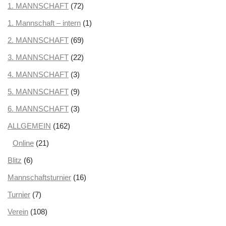
Juli 2025
1. MANNSCHAFT
(3)
(72)
Juni 2025
1. Mannschaft – intern
(1)
(1)
Mai 2025
2. MANNSCHAFT
(1)
(69)
April 2025
3. MANNSCHAFT
(3)
(22)
März 2025
4. MANNSCHAFT
(3)
(3)
Februar 2025
5. MANNSCHAFT
(2)
(9)
Januar 2025
6. MANNSCHAFT
(2)
(3)
Dezember 2024
ALLGEMEIN
(162)
(3)
November 2024
Online
(21)
(5)
Oktober 2024
Blitz
(6)
(2)
September 2024
Mannschaftsturnier
(1)
(16)
August 2024
Turnier
(7)
(5)
Juni 2024
Verein
(108)
(1)